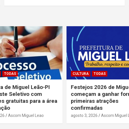
TODAS
CULTURA
TODAS
ra de Miguel Leão-PI
Festejos 2026 de Migu
ste Seletivo com
começam a ganhar fo
es gratuitas para a área
primeiras atrações
ação
confirmadas
026
Ascom Miguel Leao
agosto 3, 2026
Ascom Miguel 