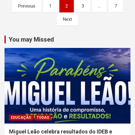
Paginação
Previous
1
2
3
…
7
de
Next
posts
You may Missed
EDUCAÇÃO
TODAS
Miguel Leão celebra resultados do IDEB e