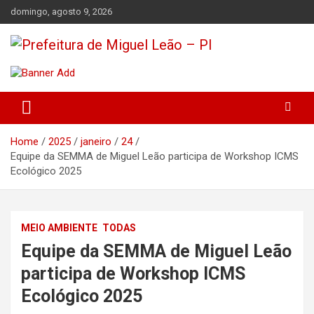
Skip
domingo, agosto 9, 2026
to
content
Miguel Leão – Piauí – Brasil – Poder Executivo
Prefeitura de Miguel Leão – PI
Home
2025
janeiro
24
Equipe da SEMMA de Miguel Leão participa de Workshop ICMS
Ecológico 2025
MEIO AMBIENTE
TODAS
Equipe da SEMMA de Miguel Leão
participa de Workshop ICMS
Ecológico 2025