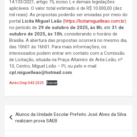
14.133/2021, artigo 75, inciso I, e demais legislações
aplicáveis. O valor total estimado é de R$ 10.000,00 (dez
mil reais). As propostas poderão ser enviadas por meio do
portal
Licita Miguel Leão
(
https://licitamiguelleao.com.br
)
no período de
29 de outubro de 2025, às 8h
, até
31 de
outubro de 2025, às 10h
, considerando o horário de
Brasília. A abertura das propostas ocorrerá no mesmo dia,
das 10h01 às 16h01. Para mais informações, os
interessados podem entrar em contato com a Comissão
de Licitação, situada na Praça Altamiro de Arêa Leão, nº
10, Centro, Miguel Leão – PI, ou pelo e-mail
cpl.miguelleao@hotmail.com
.
Aviso Disp 043-2025
Baixar
Navegação
Alunos da Unidade Escolar Prefeito José Alves da Silva
de
realizam prova SAEB
Post