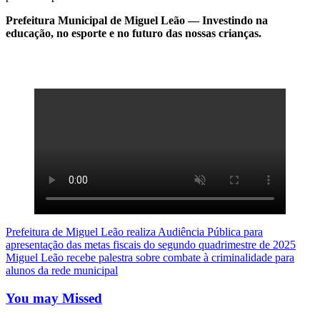
Prefeitura Municipal de Miguel Leão — Investindo na
educação, no esporte e no futuro das nossas crianças.
Navegação
Prefeitura de Miguel Leão realiza Audiência Pública para
apresentação das metas fiscais do segundo quadrimestre de 2025
de
Miguel Leão recebe palestra sobre combate à criminalidade para
Post
alunos da rede municipal
You may Missed