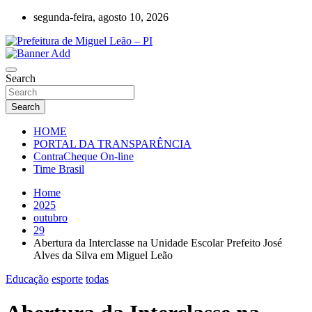
Skip
segunda-feira, agosto 10, 2026
to
content
Miguel Leão – Piauí – Brasil – Poder Executivo
Prefeitura de Miguel Leão – PI
Search
Search
HOME
PORTAL DA TRANSPARÊNCIA
ContraCheque On-line
Time Brasil
Home
2025
outubro
29
Abertura da Interclasse na Unidade Escolar Prefeito José
Alves da Silva em Miguel Leão
Educação
esporte
todas