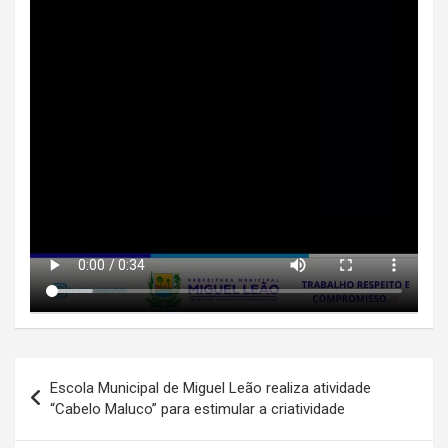
Navegação
Escola Municipal de Miguel Leão realiza atividade
de
“Cabelo Maluco” para estimular a criatividade
Post