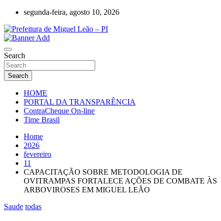
Skip
segunda-feira, agosto 10, 2026
to
content
Miguel Leão – Piauí – Brasil – Poder Executivo
Prefeitura de Miguel Leão – PI
Search
Search
HOME
PORTAL DA TRANSPARÊNCIA
ContraCheque On-line
Time Brasil
Home
2026
fevereiro
11
CAPACITAÇÃO SOBRE METODOLOGIA DE
OVITRAMPAS FORTALECE AÇÕES DE COMBATE ÀS
ARBOVIROSES EM MIGUEL LEÃO
Saude
todas