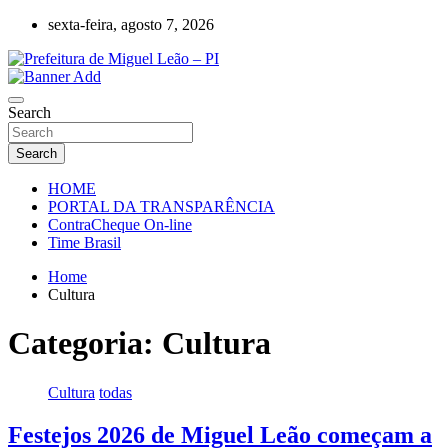
Skip
sexta-feira, agosto 7, 2026
to
content
Miguel Leão – Piauí – Brasil – Poder Executivo
Prefeitura de Miguel Leão – PI
Search
Search
HOME
PORTAL DA TRANSPARÊNCIA
ContraCheque On-line
Time Brasil
Home
Cultura
Categoria:
Cultura
Cultura
todas
Festejos 2026 de Miguel Leão começam a