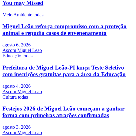
de
You may Missed
posts
Meio Ambiente
todas
Miguel Leão reforça compromisso com a proteção
animal e repudia casos de envenenamento
agosto 6, 2026
Ascom Miguel Leao
Educação
todas
Prefeitura de Miguel Leão-PI lança Teste Seletivo
com inscrições gratuitas para a área da Educação
agosto 4, 2026
Ascom Miguel Leao
Cultura
todas
Festejos 2026 de Miguel Leão começam a ganhar
forma com primeiras atrações confirmadas
agosto 3, 2026
Ascom Miguel Leao