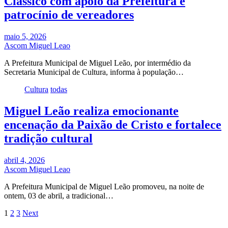
Clássico com apoio da Prefeitura e
patrocínio de vereadores
maio 5, 2026
Ascom Miguel Leao
A Prefeitura Municipal de Miguel Leão, por intermédio da
Secretaria Municipal de Cultura, informa à população…
Cultura
todas
Miguel Leão realiza emocionante
encenação da Paixão de Cristo e fortalece
tradição cultural
abril 4, 2026
Ascom Miguel Leao
A Prefeitura Municipal de Miguel Leão promoveu, na noite de
ontem, 03 de abril, a tradicional…
Paginação
1
2
3
Next