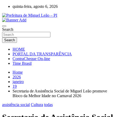
Skip
quinta-feira, agosto 6, 2026
to
content
Miguel Leão – Piauí – Brasil – Poder Executivo
Prefeitura de Miguel Leão – PI
Search
Search
HOME
PORTAL DA TRANSPARÊNCIA
ContraCheque On-line
Time Brasil
Home
2026
janeiro
19
Secretaria de Assistência Social de Miguel Leão promove
Bloco da Melhor Idade no Carnaval 2026
assistência social
Cultura
todas