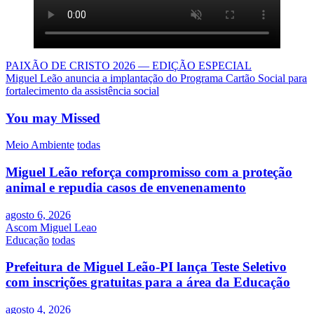
Navegação
PAIXÃO DE CRISTO 2026 — EDIÇÃO ESPECIAL
Miguel Leão anuncia a implantação do Programa Cartão Social para
de
fortalecimento da assistência social
Post
You may Missed
Meio Ambiente
todas
Miguel Leão reforça compromisso com a proteção
animal e repudia casos de envenenamento
agosto 6, 2026
Ascom Miguel Leao
Educação
todas
Prefeitura de Miguel Leão-PI lança Teste Seletivo
com inscrições gratuitas para a área da Educação
agosto 4, 2026