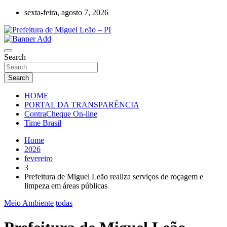
Skip
sexta-feira, agosto 7, 2026
to
content
Miguel Leão – Piauí – Brasil – Poder Executivo
Prefeitura de Miguel Leão – PI
Search
Search
HOME
PORTAL DA TRANSPARÊNCIA
ContraCheque On-line
Time Brasil
Home
2026
fevereiro
3
Prefeitura de Miguel Leão realiza serviços de roçagem e
limpeza em áreas públicas
Meio Ambiente
todas