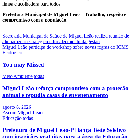
limpa e acolhedora para todos.
Prefeitura Municipal de Miguel Leão – Trabalho, respeito e
compromisso com a população.
Navegação
Secretaria Municipal de Saúde de Miguel Leão realiza reunião de
alinhamento estratégico e fortalecimento da gestão
de
Miguel Leão participa de workshop sobre novas regras do ICMS
Post
Ecológico
You may Missed
Meio Ambiente
todas
Miguel Leão reforça compromisso com a proteção
animal e repudia casos de envenenamento
agosto 6, 2026
Ascom Miguel Leao
Educação
todas
Prefeitura de Miguel Leão-PI lança Teste Seletivo
com inscrições gratuitas para a área da Educação