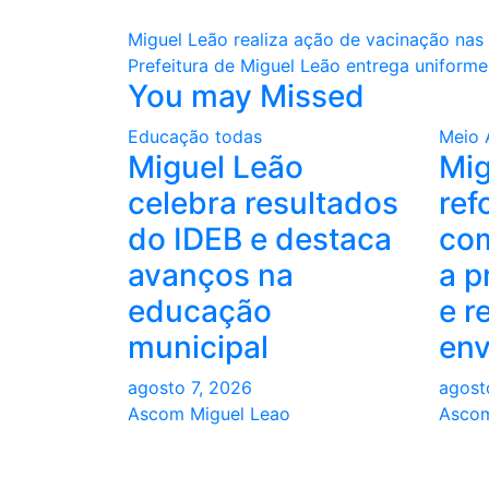
Navegação
Miguel Leão realiza ação de vacinação nas
Prefeitura de Miguel Leão entrega uniforme
de
You may Missed
Post
Educação
todas
Meio 
Miguel Leão
Mig
celebra resultados
ref
do IDEB e destaca
co
avanços na
a p
educação
e r
municipal
en
agosto 7, 2026
agost
Ascom Miguel Leao
Ascom