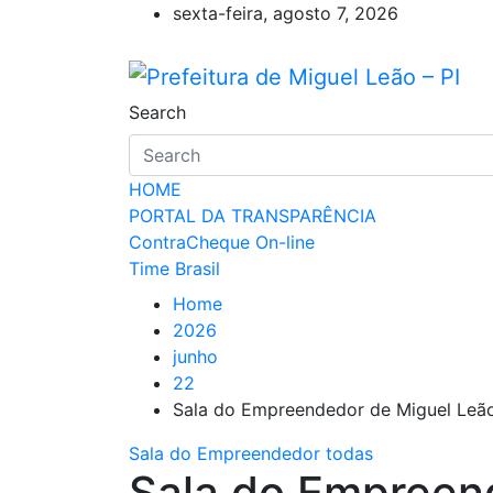
Skip
sexta-feira, agosto 7, 2026
to
content
Prefeitura de Miguel L
Miguel Leão – Piauí – Brasil – Pode
Search
HOME
PORTAL DA TRANSPARÊNCIA
ContraCheque On-line
Time Brasil
Home
2026
junho
22
Sala do Empreendedor de Miguel Leã
Sala do Empreendedor
todas
Sala do Empreen