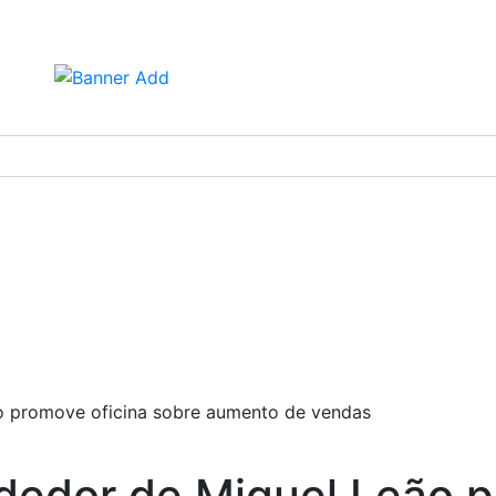
eão – PI
r Executivo
o promove oficina sobre aumento de vendas
dedor de Miguel Leão p